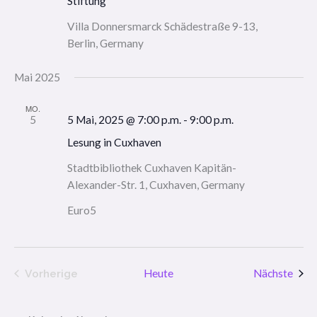
Stiftung
Villa Donnersmarck
Schädestraße 9-13,
Berlin, Germany
Mai 2025
MO.
5
5 Mai, 2025 @ 7:00 p.m.
-
9:00 p.m.
Lesung in Cuxhaven
Stadtbibliothek Cuxhaven
Kapitän-
Alexander-Str. 1, Cuxhaven, Germany
Euro5
Vera
Vorherige
Heute
Nächste
Veranstaltungen