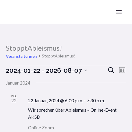
Zum
Inhalt
springen
StopptAbleismus!
StopptAbleismus!
Veranstaltungen
Suche
2024-01-22
 - 
2026-08-07
Veranstaltungen
Veranstaltu
Vera
Liste
Suche
Ansi
Datum
Januar 2024
und
Navi
wählen.
Ansichten,
MO.
Navigation
22
22 Januar, 2024 @ 6:00 p.m.
-
7:30 p.m.
Wir sprechen über Ableismus – Online-Event
AKSB
Online
Zoom