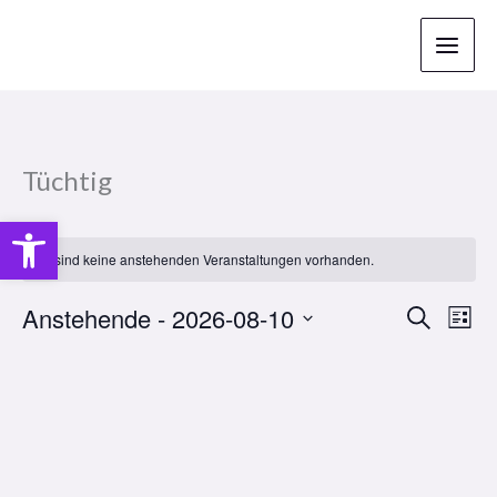
Zum
Inhalt
springen
Tüchtig
Open toolbar
Es sind keine anstehenden Veranstaltungen vorhanden.
Anstehende
 - 
2026-08-10
Veranstaltu
Vera
Suche
Liste
Suche
Ansi
Datum
und
Navi
wählen.
Ansichten,
Navigation