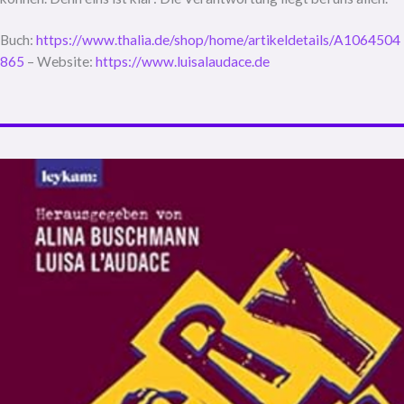
Buch:
https://www.thalia.de/shop/home/artikeldetails/A1064504
865
– Website:
https://www.luisalaudace.de