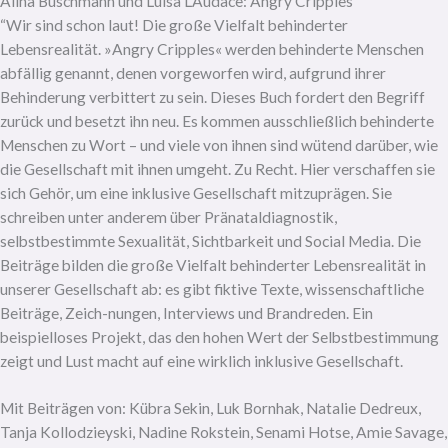
Alina Buschmann und Luisa L’Audace: Angry Cripples
“Wir sind schon laut! Die große Vielfalt behinderter
Lebensrealität. »Angry Cripples« werden behinderte Menschen
abfällig genannt, denen vorgeworfen wird, aufgrund ihrer
Behinderung verbittert zu sein. Dieses Buch fordert den Begriff
zurück und besetzt ihn neu. Es kommen ausschließlich behinderte
Menschen zu Wort – und viele von ihnen sind wütend darüber, wie
die Gesellschaft mit ihnen umgeht. Zu Recht. Hier verschaffen sie
sich Gehör, um eine inklusive Gesellschaft mitzuprägen. Sie
schreiben unter anderem über Pränataldiagnostik,
selbstbestimmte Sexualität, Sichtbarkeit und Social Media. Die
Beiträge bilden die große Vielfalt behinderter Lebensrealität in
unserer Gesellschaft ab: es gibt fiktive Texte, wissenschaftliche
Beiträge, Zeich-nungen, Interviews und Brandreden. Ein
beispielloses Projekt, das den hohen Wert der Selbstbestimmung
zeigt und Lust macht auf eine wirklich inklusive Gesellschaft.
Mit Beiträgen von: Kübra Sekin, Luk Bornhak, Natalie Dedreux,
Tanja Kollodzieyski, Nadine Rokstein, Senami Hotse, Amie Savage,