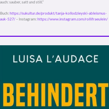
auch: sauber, satt und still.”
Buch:
https://sukultur.de/produkt/tanja-kollodzieyski-ableismus-
auk-527/
– Instagram:
https://www.instagram.com/rollifraeulein/