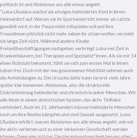
politisch ist und Ableismus uns alle etwas angeht
“Luisa L’Audace wächst als einziges behindertes Kind in ihrem
Heimatdorf auf. Warum sie im Sportunterricht immer als Letzte
gewählt wird, in der Pause nicht mitspielen soll und ihre
Freundinnen plötzlich nicht mehr neben ihr sitzen wollen, versteht
sie lange Zeit nicht. Während andere Kinder
Freizeitbeschäftigungen nachgehen, verbringt Luisa viel Zeit in
Krankenhäusern, bei Therapien und Spezialist*innen. Als sie mit 14
einen Rollstuhl bekommt, fühlt sie sich zum ersten Mal in ihrem
Leben frei. Doch mit der neu gewonnenen Mobilität nehmen auch
die Anfeindungen zu. Die Ursache dafür kann sie erst viele Jahre
später klar benennen: Ableismus, also die strukturelle
Diskriminierung behinderter und chronisch kranker Menschen. Wir
alle leben in einem ableistischen System, das aktiv Teilhabe
verhindert. Auch im 21. Jahrhundert müssen behinderte Menschen
noch um ihre Rechte kämpfen und sind Gewalt ausgesetzt. Luisa
L’Audace erklärt, warum Ableismus uns alle etwas angeht, wie wir
ihn aktiv verlernen und zu einer inklusiven Gesellschaft werden
können. Denn eins ist klar: Die Verantwortung liegt bei uns allen.”