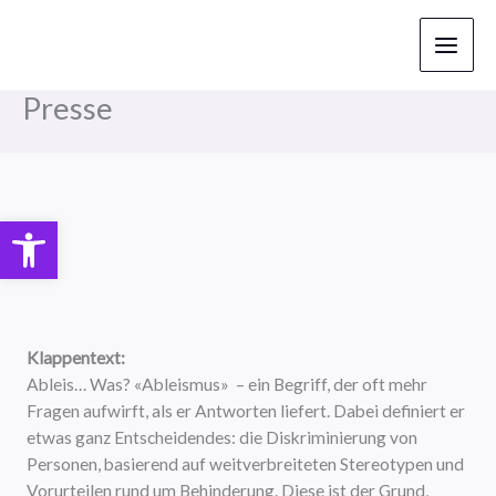
Zum
Inhalt
springen
Presse
Open toolbar
Klappentext:
Ableis… Was? «Ableismus» – ein Begriff, der oft mehr
Fragen aufwirft, als er Antworten liefert. Dabei definiert er
etwas ganz Entscheidendes: die Diskriminierung von
Personen, basierend auf weitverbreiteten Stereotypen und
Vorurteilen rund um Behinderung. Diese ist der Grund,