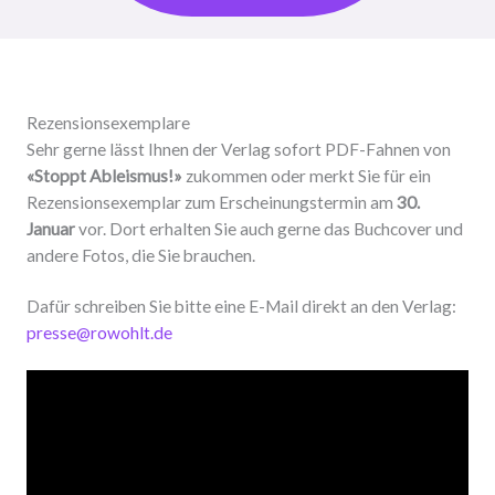
Rezensionsexemplare
Sehr gerne lässt Ihnen der Verlag sofort PDF-Fahnen von
«Stoppt Ableismus!»
zukommen oder merkt Sie für ein
Rezensionsexemplar zum Erscheinungstermin am
30.
Januar
vor. Dort erhalten Sie auch gerne das Buchcover und
andere Fotos, die Sie brauchen.
Dafür schreiben Sie bitte eine E-Mail direkt an den Verlag:
presse@rowohlt.de