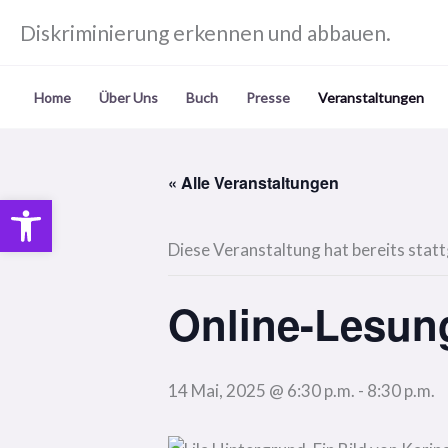
Zum
Diskriminierung erkennen und abbauen.
Inhalt
springen
Home
Über Uns
Buch
Presse
Veranstaltungen
« Alle Veranstaltungen
Open toolbar
Diese Veranstaltung hat bereits stat
Online-Lesung 
14 Mai, 2025 @ 6:30 p.m.
-
8:30 p.m.