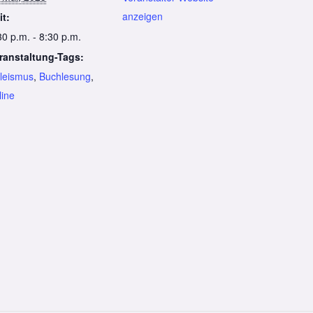
anzeigen
it:
30 p.m. - 8:30 p.m.
ranstaltung-Tags:
leismus
,
Buchlesung
,
line