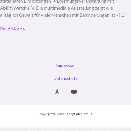
stationären Einrichtungen“ + Eröffnungsveranstaltung mit
AbilityWatch e. V. Die multimediale Ausstellung zeigt wie
alltäglich Gewalt für viele Menschen mit Behinderungen ist – […]
Lesung
Read More »
im
Rahmen
einer
Ausstellung
zum
Impressum
Thema
Ableismus
Datenschutz
–
Diskriminierung
von
und
Gewalt
Copyright © 2026 Stoppt Ableismus!
gegenüber
Menschen