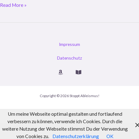
Online-
Read More »
Seminar
der
Reihe
„Diversität
in
Impressum
Bibliotheken“
Datenschutz
Copyright © 2026 Stoppt Ableismus!
Um meine Webseite optimal gestalten und fortlaufend
verbessern zu können, verwende ich Cookies. Durch die
weitere Nutzung der Webseite stimmst Du der Verwendung
von Cookies zu.
Datenschutzerklärung
OK