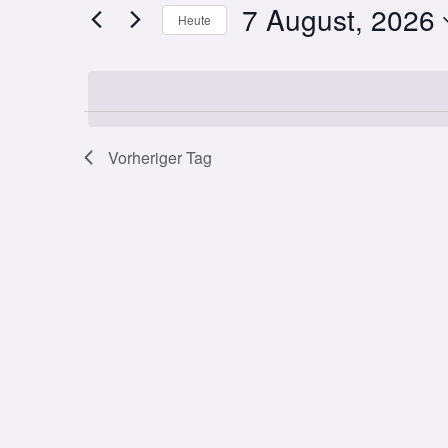
7 August, 2026
Suche
Heute
2026
Navigation
nach
Datum
Veranstaltungen
wählen.
Schlüsselwort.
Vorheriger Tag