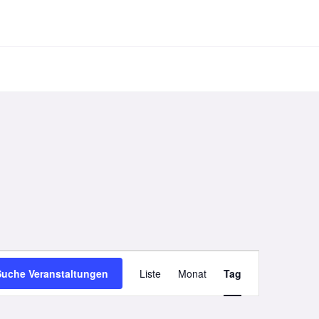
Veranstaltung
Suche Veranstaltungen
Liste
Monat
Tag
Ansichten-
Navigation