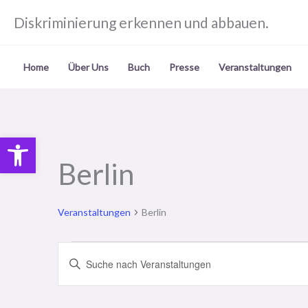
Zum
Diskriminierung erkennen und abbauen.
Inhalt
springen
Home
Über Uns
Buch
Presse
Veranstaltungen
Open toolbar
Berlin
Veranstaltungen
Berlin
Veranstaltungen
Veranstaltungen
Bitte
for
Suche
Schlüsselwort
7
und
eingeben.
August,
Ansichten,