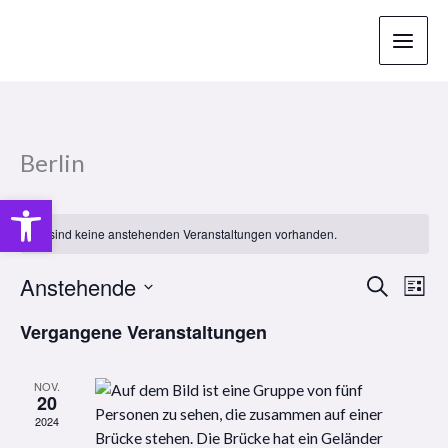
Zum
Inhalt
springen
Berlin
Open toolbar
Es sind keine anstehenden Veranstaltungen vorhanden.
Anstehende
Veranstaltu
Vera
Suche
Liste
Suche
Ansi
Datum
Vergangene Veranstaltungen
und
Navi
wählen.
Ansichten,
Navigation
NOV.
20
2024